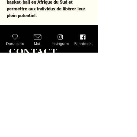
basket-ball en Afrique du Sud et
permettre aux individus de libérer leur
plein potentiel.
Donations
Mail
Instagram
Facebook
CONTACT
DES QUESTIONS?
Téléphone :
+41 76 790 54 42
Envoyer un e-mail à :
bokkeballerz@gmail.com
Adresse :
38 c Route de Jussy -
1226 Thonex- Genève
IDE CHE-485.140.410